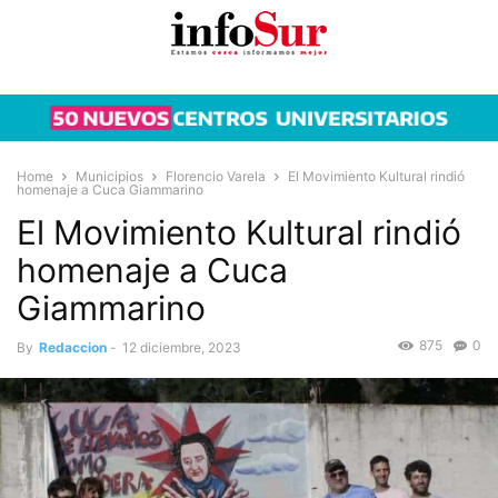
Home
Municipios
Florencio Varela
El Movimiento Kultural rindió
homenaje a Cuca Giammarino
El Movimiento Kultural rindió
homenaje a Cuca
Giammarino
875
0
By
Redaccion
-
12 diciembre, 2023