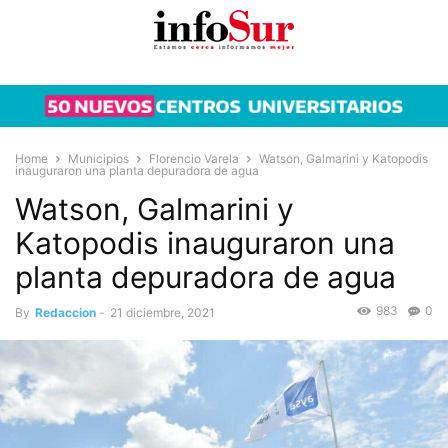
Home
Municipios
Florencio Varela
Watson, Galmarini y Katopodis
inauguraron una planta depuradora de agua
Watson, Galmarini y
Katopodis inauguraron una
planta depuradora de agua
983
0
By
Redaccion
-
21 diciembre, 2021