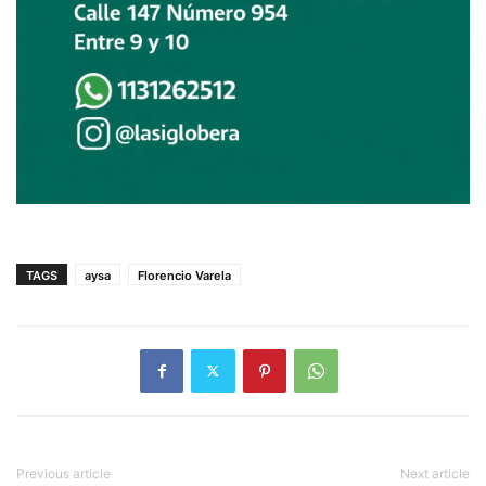
TAGS
aysa
Florencio Varela
Previous article
Next article