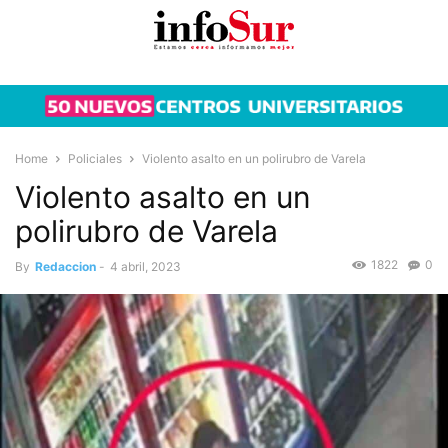
Home
Policiales
Violento asalto en un polirubro de Varela
Violento asalto en un
polirubro de Varela
1822
0
By
Redaccion
-
4 abril, 2023