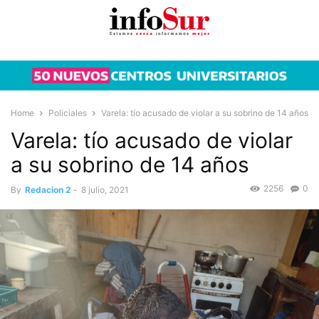
Home
Policiales
Varela: tío acusado de violar a su sobrino de 14 años
Varela: tío acusado de violar
a su sobrino de 14 años
2256
0
By
Redacion 2
-
8 julio, 2021