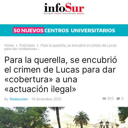
Home
Policiales
Para la querella, se encubrió el crimen de Lucas
para dar «cobertura»...
Para la querella, se encubrió
el crimen de Lucas para dar
«cobertura» a una
«actuación ilegal»
810
0
By
Redaccion
-
13 diciembre, 2021