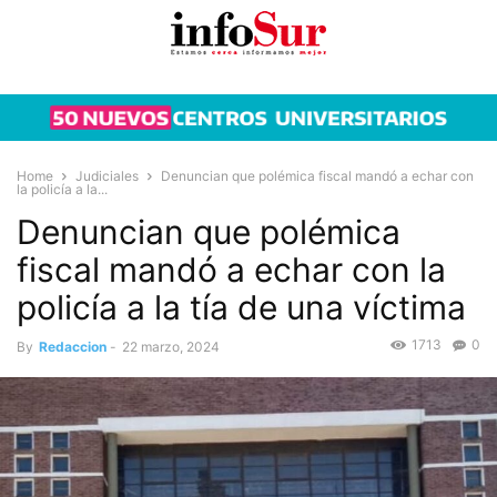
Home
Judiciales
Denuncian que polémica fiscal mandó a echar con
la policía a la...
Denuncian que polémica
fiscal mandó a echar con la
policía a la tía de una víctima
1713
0
By
Redaccion
-
22 marzo, 2024