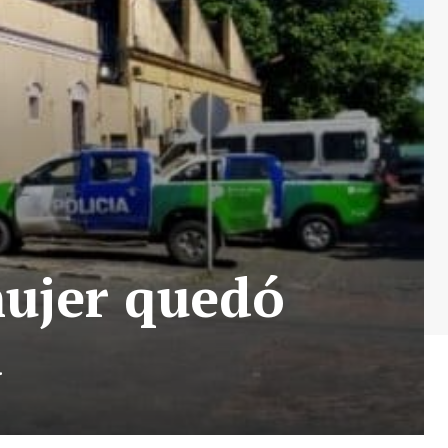
mujer quedó
a