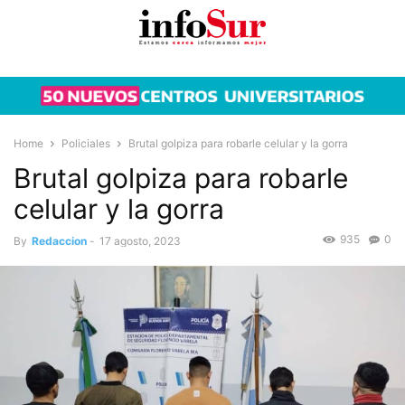
Home
Policiales
Brutal golpiza para robarle celular y la gorra
Brutal golpiza para robarle
celular y la gorra
935
0
By
Redaccion
-
17 agosto, 2023