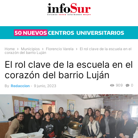
Home
Municipios
Florencio Varela
El rol clave de la escuela en el
corazón del barrio Luján
El rol clave de la escuela en el
corazón del barrio Luján
909
0
By
Redaccion
-
9 junio, 2023