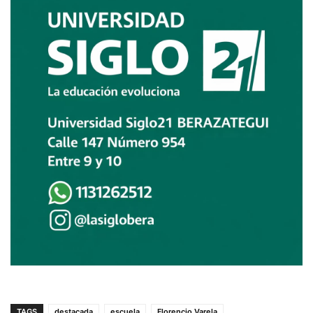
TAGS
destacada
escuela
Florencio Varela