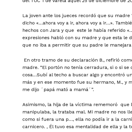
del TOC 1 de Varela aquel 25 de diciembre de 
La joven ante los jueces recordó que su madre 
dicho «…ahora voy a ir, ahora voy a ir…». Tamb
hechos con Jara y que este le había referido «
expresiones habló con su madre y que esta le 
que no iba a permitir que su padre le manejara l
En otro tramo de su declaración B., refirió co
madre. “El portón no tenía cerradura, si o si s
cosa…Subí al techo a buscar algo y encontró u
más y en ese momento fue su hermano, M., y me
me dijo ´papá mató a mamá´”.
Asimismo, la hija de la víctima rememoró que l
manipulaba, la trataba mal. Mi madre no nos llev
como si fuera una p…, ella no podía ir a la carn
carnicero. , Él tuvo esa mentalidad de ella y l