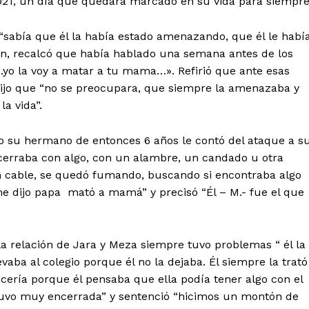
2021, un día que quedará marcado en su vida para siempre
“sabía que él la había estado amenazando, que él le habí
ién, recalcó que había hablado una semana antes de los
…yo la voy a matar a tu mama…». Refirió que ante esas
dijo que “no se preocupara, que siempre la amenazaba y
a vida”.
mo su hermano de entonces 6 años le contó del ataque a s
e cerraba con algo, con un alambre, un candado u otra
n cable, se quedó fumando, buscando si encontraba algo
 dijo papa mató a mamá” y precisó “Él – M.- fue el que
a relación de Jara y Meza siempre tuvo problemas “ él la
aba al colegio porque él no la dejaba. Él siempre la trató
icería porque él pensaba que ella podía tener algo con el
a tuvo muy encerrada” y sentenció “hicimos un montón de