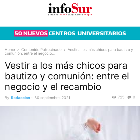
Home
Contenido Patrocinado
Vestir a los más chicos para bautizo y
comunión: entre el negocio...
Vestir a los más chicos para
bautizo y comunión: entre el
negocio y el recambio
725
0
By
Redaccion
-
30 septiembre, 2021