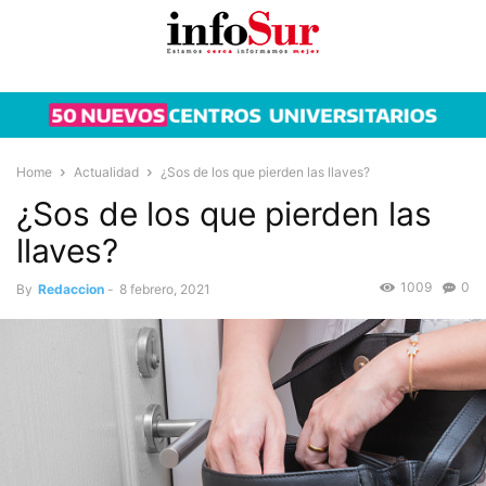
Home
Actualidad
¿Sos de los que pierden las llaves?
¿Sos de los que pierden las
llaves?
1009
0
By
Redaccion
-
8 febrero, 2021