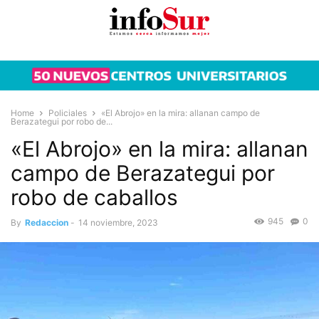
Home
Policiales
«El Abrojo» en la mira: allanan campo de
Berazategui por robo de...
«El Abrojo» en la mira: allanan
campo de Berazategui por
robo de caballos
945
0
By
Redaccion
-
14 noviembre, 2023