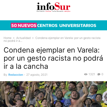
Home
Actualidad
Condena ejemplar en Varela: por un gesto racista
no podrá ir a...
Condena ejemplar en Varela:
por un gesto racista no podrá
ir a la cancha
1321
0
By
Redaccion
-
27 agosto, 2021