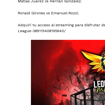
Matías Juárez vs Hernán González.
Ronald Girones vs Emanuel Rozzi.
Adquirí tu acceso al streaming para disfrutar 
League-389115408195640/